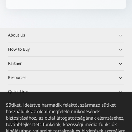
About Us
How to Buy
Partner
Resources
Quick Links
Sütiket, ideértve harmadik felektől származó sütiket
használunk az oldal megfelelő működésének
HUAWEI eKit App
biztosításához, az oldal látogatottságának elemzéséhez,
továbbfejlesztett funkciók, közösségi média funkciók
Huawei HiKnow App
kínálásához, valamint tartalmak és hirdetések személyre