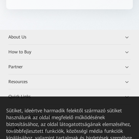
About Us
How to Buy
Partner
Resources
Quick Links
Sütiket, ideértve harmadik felektől származó sütiket
használunk az oldal megfelelő működésének
HUAWEI eKit App
biztosításához, az oldal látogatottságának elemzéséhez,
továbbfejlesztett funkciók, közösségi média funkciók
Huawei HiKnow App
kínálásához, valamint tartalmak és hirdetések személyre