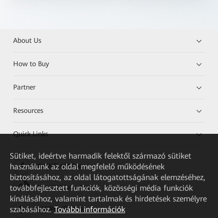
About Us
How to Buy
Partner
Resources
Quick Links
Sütiket, ideértve harmadik felektől származó sütiket
használunk az oldal megfelelő működésének
HUAWEI eKit App
biztosításához, az oldal látogatottságának elemzéséhez,
továbbfejlesztett funkciók, közösségi média funkciók
Huawei HiKnow App
kínálásához, valamint tartalmak és hirdetések személyre
szabásához.
További információk
HUAWEI eFly App