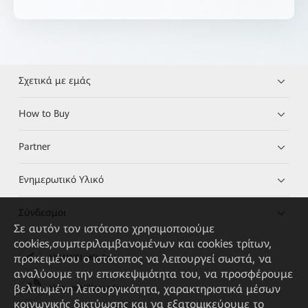
Σχετικά με εμάς
How to Buy
Partner
Ενημερωτικό Υλικό
Σύνδεσμοι
Σε αυτόν τον ιστότοπο χρησιμοποιούμε
cookies,συμπεριλαμβανομένων και cookies τρίτων,
προκειμένου ο ιστότοπος να λειτουργεί σωστά, να
HUAWEI eKit App
αναλύουμε την επισκεψιμότητα του, να προσφέρουμε
βελτιωμένη λειτουργικότητα, χαρακτηριστικά μέσων
Huawei HiKnow App
κοινωνικής δικτύωσης και να εξατομικεύουμε το