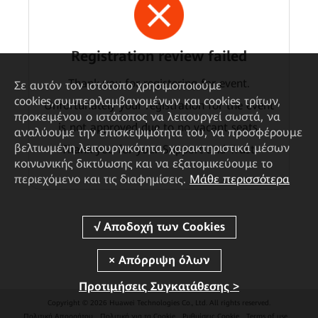
Registration review failed
Thank you for registering for event.
Σε αυτόν τον ιστότοπο χρησιμοποιούμε
cookies,συμπεριλαμβανομένων και cookies τρίτων,
Unfortunately your registration for the event
προκειμένου ο ιστότοπος να λειτουργεί σωστά, να
is not approved due to no vacant seats.
αναλύουμε την επισκεψιμότητα του, να προσφέρουμε
βελτιωμένη λειτουργικότητα, χαρακτηριστικά μέσων
Thank you for your Support and Trust.
κοινωνικής δικτύωσης και να εξατομικεύουμε το
περιεχόμενο και τις διαφημίσεις.
Μάθε περισσότερα
Προτιμήσεις Συγκατάθεσης >
Copyright © 2026 Huawei Technologies Co., Ltd. All rights reserved.
Πολιτική Απορρήτου
Πολιτική για τα Cookie
Ρυθμίσεις Cookie
Terms of use