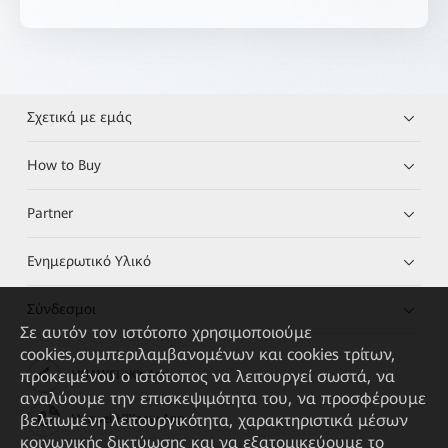
Σχετικά με εμάς
How to Buy
Partner
Ενημερωτικό Υλικό
Σύνδεσμοι
Σε αυτόν τον ιστότοπο χρησιμοποιούμε
cookies,συμπεριλαμβανομένων και cookies τρίτων,
προκειμένου ο ιστότοπος να λειτουργεί σωστά, να
HUAWEI eKit App
αναλύουμε την επισκεψιμότητα του, να προσφέρουμε
βελτιωμένη λειτουργικότητα, χαρακτηριστικά μέσων
Huawei HiKnow App
κοινωνικής δικτύωσης και να εξατομικεύουμε το