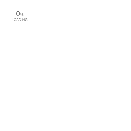
0
%
LOADING