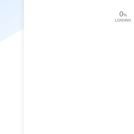
0
%
LOADING