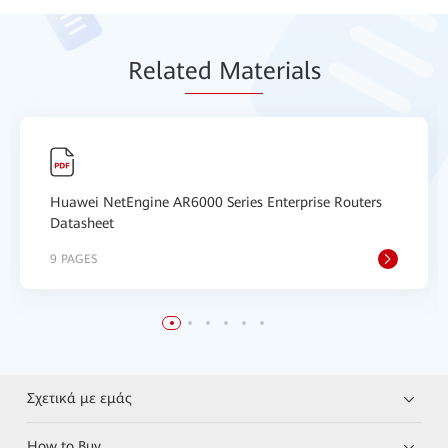
Relat
ed Mat
erials
Huawei NetEngine AR6000 Series Enterprise Routers
Datasheet
9 PAGES
Σχετικά με εμάς
How to Buy