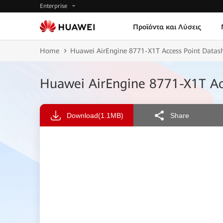
Enterprise
Προϊόντα και Λύσεις
Home
Huawei AirEngine 8771-X1T Access Point Datas
Huawei AirEngine 8771-X1T Ac
Download
(1.1MB)
Share