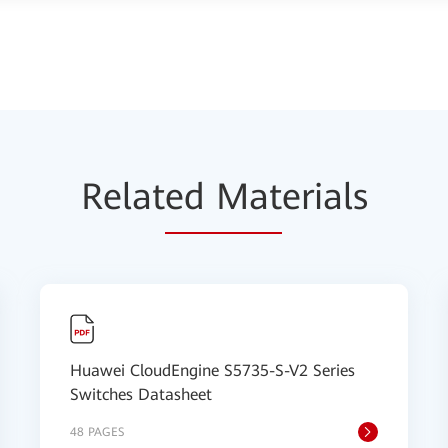
Relat
ed Mat
erials
Huawei CloudEngine S5735-S-V2 Series
Switches Datasheet
48 PAGES