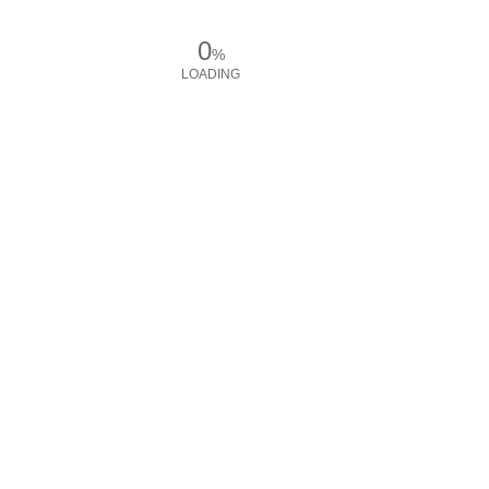
0
%
LOADING