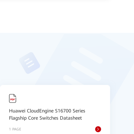
Huawei CloudEngine S16700 Series
H
Flagship Core Switches Datasheet
S
1 PAGE
9