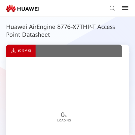
Huawei AirEngine 8776-X7THP-T Access
Point Datasheet
(0.9MB)
0
%
LOADING