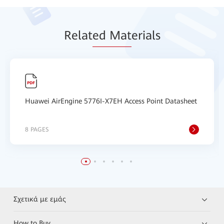
Relat
ed Mat
erials
Huawei AirEngine 5776I-X7EH Access Point Datasheet
8 PAGES
Σχετικά με εμάς
How to Buy