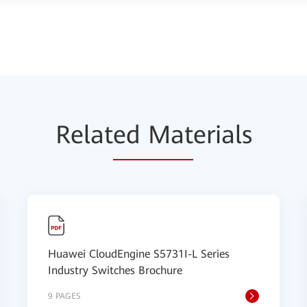
Relat
ed Mat
erials
Huawei CloudEngine S5731I-L Series
Industry Switches Brochure
9 PAGES