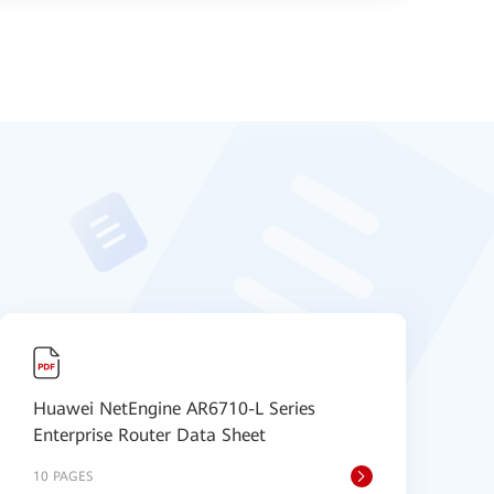
Huawei NetEngine AR6710-L Series
H
Enterprise Router Data Sheet
S
10 PAGES
8