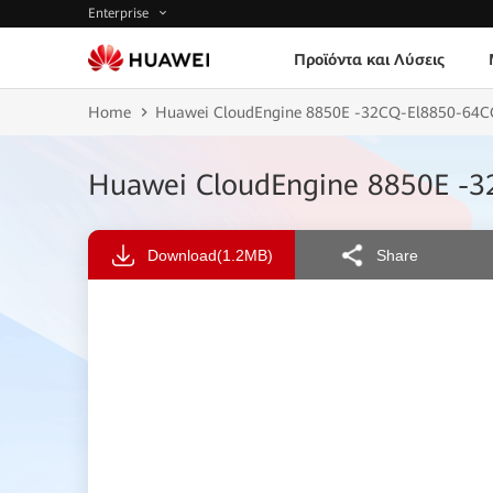
Enterprise
Προϊόντα και Λύσεις
Home
Huawei CloudEngine 8850E -32CQ-El8850-64CQ-
Huawei CloudEngine 8850E -32
Download
(1.2MB)
Share