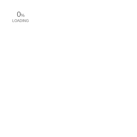
0
%
LOADING