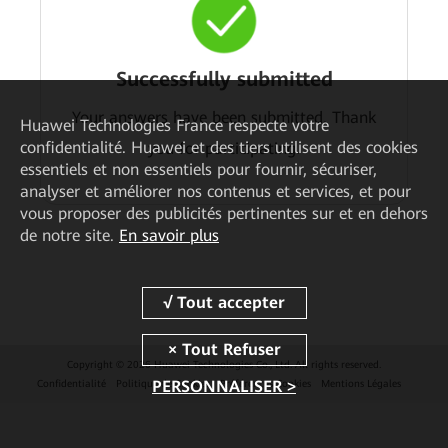
Successfully submitted
Your answers have been submitted. Thank
Huawei Technologies France
respecte votre
confidentialité. Huawei et des tiers utilisent des cookies
you for participating.
essentiels et non essentiels pour fournir, sécuriser,
analyser et améliorer nos contenus et services, et pour
vous proposer des publicités pertinentes sur et en dehors
de notre site.
En savoir plus
Copyright © 2026 Huawei Technologies Co., Ltd. All rights reserved.
PERSONNALISER >
Confidentialité
Politique de Cookies
Préférences Cookies
Mentions Légales