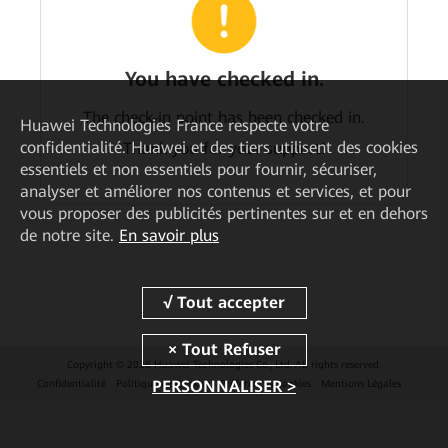
You have checked in.
The check-in point has been checked in.
Huawei Technologies France
respecte votre
confidentialité. Huawei et des tiers utilisent des cookies
Thank you for your support!
essentiels et non essentiels pour fournir, sécuriser,
analyser et améliorer nos contenus et services, et pour
vous proposer des publicités pertinentes sur et en dehors
de notre site.
En savoir plus
Copyright © 2026 Huawei Technologies Co., Ltd. All rights reserved.
PERSONNALISER >
Confidentialité
Politique de Cookies
Préférences Cookies
Mentions Légales