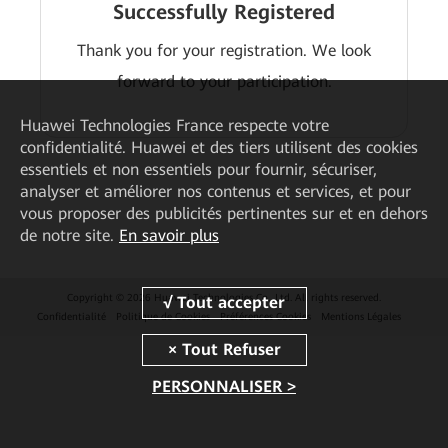
Successfully Registered
Thank you for your registration. We look
forward to your participation.
Huawei Technologies France
respecte votre
confidentialité. Huawei et des tiers utilisent des cookies
essentiels et non essentiels pour fournir, sécuriser,
analyser et améliorer nos contenus et services, et pour
vous proposer des publicités pertinentes sur et en dehors
de notre site.
En savoir plus
Copyright © 2026 Huawei Technologies Co., Ltd. All rights reserved.
Confidentialité
Politique de Cookies
Préférences Cookies
Mentions Légales
PERSONNALISER >