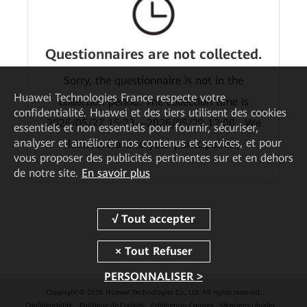
Questionnaires are not collected.
Sorry, the questionnaire is not in the
Huawei Technologies France
respecte votre
collection period. The collection time is
confidentialité. Huawei et des tiers utilisent des cookies
2026/05/27 15:23—2026/05/29 12:00 . We
essentiels et non essentiels pour fournir, sécuriser,
analyser et améliorer nos contenus et services, et pour
look forward to your participation.
vous proposer des publicités pertinentes sur et en dehors
de notre site.
En savoir plus
PERSONNALISER >
Copyright © 2026 Huawei Technologies Co., Ltd. All rights reserved.
Confidentialité
Politique de Cookies
Préférences Cookies
Mentions Légales