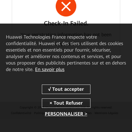
Check-In Failed.
Your registration information has not been
Huawei Technologies France
respecte votre
confidentialité. Huawei et des tiers utilisent des cookies
approved.
essentiels et non essentiels pour fournir, sécuriser,
analyser et améliorer nos contenus et services, et pour
vous proposer des publicités pertinentes sur et en dehors
de notre site.
En savoir plus
Copyright © 2026 Huawei Technologies Co., Ltd. All rights reserved.
PERSONNALISER >
Confidentialité
Politique de Cookies
Préférences Cookies
Mentions Légales