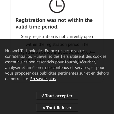
Registration was not within the
valid time period.
Sorry, registration is not currently open
within the registration period. The
Huawei Technologies France
respecte votre
registration period is 2026/06/08 07:00—
confidentialité. Huawei et des tiers utilisent des cookies
2026/06/19 07:00 . We look forward to your
essentiels et non essentiels pour fournir, sécuriser,
analyser et améliorer nos contenus et services, et pour
participation.
vous proposer des publicités pertinentes sur et en dehors
de notre site.
En savoir plus