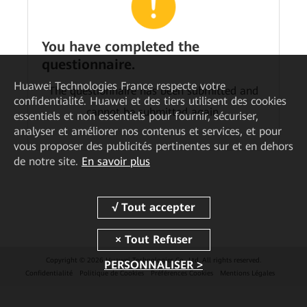
You have completed the
questionnaire.
Huawei Technologies France
respecte votre
The questionnaire has been submitted and
confidentialité. Huawei et des tiers utilisent des cookies
cannot be submitted again.
essentiels et non essentiels pour fournir, sécuriser,
analyser et améliorer nos contenus et services, et pour
vous proposer des publicités pertinentes sur et en dehors
de notre site.
En savoir plus
Copyright © 2026 Huawei Technologies Co., Ltd. All rights reserved.
PERSONNALISER >
Confidentialité
Politique de Cookies
Préférences Cookies
Mentions Légales