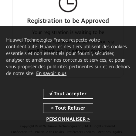
Registration to be Approved
Your registration is waiting to be
Huawei Technologies France
respecte votre
approved.The result will be sent to you via
confidentialité. Huawei et des tiers utilisent des cookies
email. Thank you in advance for your
essentiels et non essentiels pour fournir, sécuriser,
analyser et améliorer nos contenus et services, et pour
patience.
vous proposer des publicités pertinentes sur et en dehors
de notre site.
En savoir plus
PERSONNALISER >
Copyright © 2026 Huawei Technologies Co., Ltd. All rights reserved.
Confidentialité
Politique de Cookies
Préférences Cookies
Mentions Légales