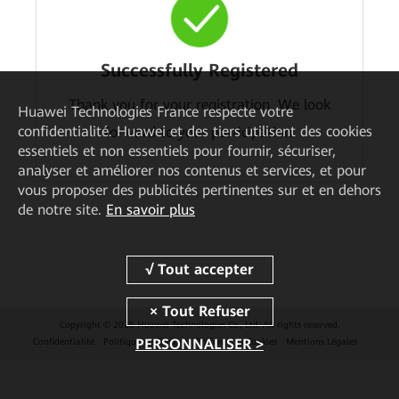
Successfully Registered
Thank you for your registration. We look
Huawei Technologies France
respecte votre
confidentialité. Huawei et des tiers utilisent des cookies
forward to your participation.
essentiels et non essentiels pour fournir, sécuriser,
analyser et améliorer nos contenus et services, et pour
vous proposer des publicités pertinentes sur et en dehors
de notre site.
En savoir plus
Copyright © 2026 Huawei Technologies Co., Ltd. All rights reserved.
PERSONNALISER >
Confidentialité
Politique de Cookies
Préférences Cookies
Mentions Légales