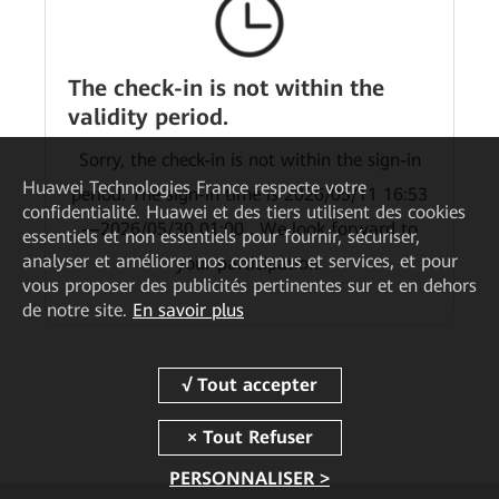
The check-in is not within the
validity period.
Sorry, the check-in is not within the sign-in
Huawei Technologies France
respecte votre
period. The sign-in time is 2026/05/11 16:53
confidentialité. Huawei et des tiers utilisent des cookies
—2026/05/30 01:00 . We look forward to
essentiels et non essentiels pour fournir, sécuriser,
analyser et améliorer nos contenus et services, et pour
your participation.
vous proposer des publicités pertinentes sur et en dehors
de notre site.
En savoir plus
PERSONNALISER >