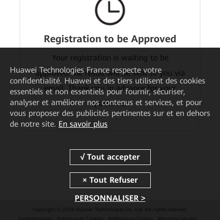
Registration to be Approved
Your registration is waiting to be
Huawei Technologies France
respecte votre
approved.The result will be sent to you via
confidentialité. Huawei et des tiers utilisent des cookies
email. Thank you in advance for your
essentiels et non essentiels pour fournir, sécuriser,
analyser et améliorer nos contenus et services, et pour
patience.
vous proposer des publicités pertinentes sur et en dehors
de notre site.
En savoir plus
PERSONNALISER >
Copyright © 2026 Huawei Technologies Co., Ltd. All rights reserved.
Confidentialité
Politique de Cookies
Préférences Cookies
Mentions Légales