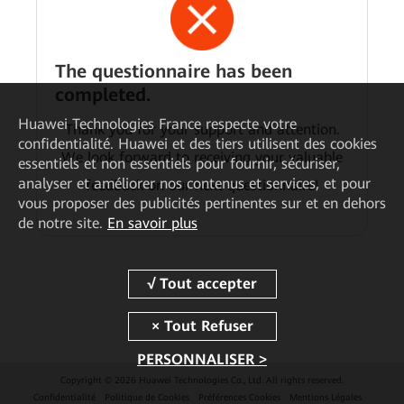
The questionnaire has been
completed.
Huawei Technologies France
respecte votre
Thank you for your support and attention.
confidentialité. Huawei et des tiers utilisent des cookies
We look forward to receiving your valuable
essentiels et non essentiels pour fournir, sécuriser,
analyser et améliorer nos contenus et services, et pour
feedback on our next questionnaire!
vous proposer des publicités pertinentes sur et en dehors
de notre site.
En savoir plus
PERSONNALISER >
Copyright © 2026 Huawei Technologies Co., Ltd. All rights reserved.
Confidentialité
Politique de Cookies
Préférences Cookies
Mentions Légales