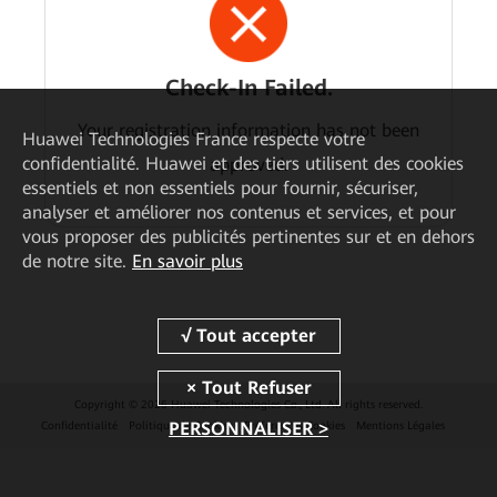
Check-In Failed.
Your registration information has not been
Huawei Technologies France
respecte votre
confidentialité. Huawei et des tiers utilisent des cookies
approved.
essentiels et non essentiels pour fournir, sécuriser,
analyser et améliorer nos contenus et services, et pour
vous proposer des publicités pertinentes sur et en dehors
de notre site.
En savoir plus
Copyright © 2026 Huawei Technologies Co., Ltd. All rights reserved.
PERSONNALISER >
Confidentialité
Politique de Cookies
Préférences Cookies
Mentions Légales