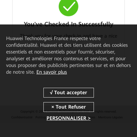
You've Checked In Successfully
Thank you for your check-in and have a nice
Huawei Technologies France
respecte votre
confidentialité. Huawei et des tiers utilisent des cookies
day.
essentiels et non essentiels pour fournir, sécuriser,
analyser et améliorer nos contenus et services, et pour
vous proposer des publicités pertinentes sur et en dehors
de notre site.
En savoir plus
Copyright © 2026 Huawei Technologies Co., Ltd. All rights reserved.
PERSONNALISER >
Confidentialité
Politique de Cookies
Préférences Cookies
Mentions Légales