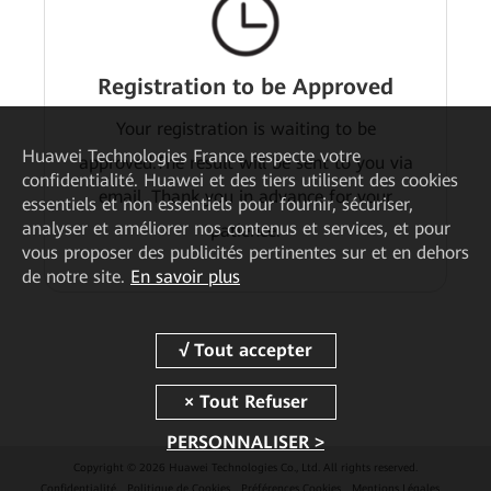
Registration to be Approved
Your registration is waiting to be
Huawei Technologies France
respecte votre
approved.The result will be sent to you via
confidentialité. Huawei et des tiers utilisent des cookies
email. Thank you in advance for your
essentiels et non essentiels pour fournir, sécuriser,
analyser et améliorer nos contenus et services, et pour
patience.
vous proposer des publicités pertinentes sur et en dehors
de notre site.
En savoir plus
PERSONNALISER >
Copyright © 2026 Huawei Technologies Co., Ltd. All rights reserved.
Confidentialité
Politique de Cookies
Préférences Cookies
Mentions Légales