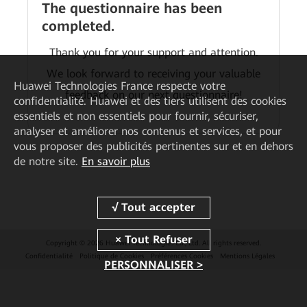
The questionnaire has been
completed.
Thank you for your support and attention.
We look forward to receiving your valuable
Huawei Technologies France
respecte votre
feedback on our next questionnaire!
confidentialité. Huawei et des tiers utilisent des cookies
essentiels et non essentiels pour fournir, sécuriser,
analyser et améliorer nos contenus et services, et pour
vous proposer des publicités pertinentes sur et en dehors
de notre site.
En savoir plus
Copyright © 2026 Huawei Technologies Co., Ltd. All rights reserved.
Confidentialité
Politique de Cookies
Préférences Cookies
Mentions Légales
PERSONNALISER >