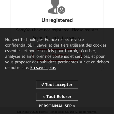
Unregistered
Sorry,You have not registered. Please register
before filling in the survey.
Huawei Technologies France
respecte votre
confidentialité. Huawei et des tiers utilisent des cookies
essentiels et non essentiels pour fournir, sécuriser,
Go to register
analyser et améliorer nos contenus et services, et pour
vous proposer des publicités pertinentes sur et en dehors
de notre site.
En savoir plus
PERSONNALISER >
Copyright © 2026 Huawei Technologies Co., Ltd. All rights reserved.