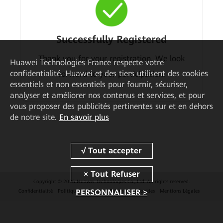
Successfully Registered
Thank you for your registration. We look
Huawei Technologies France
respecte votre
confidentialité. Huawei et des tiers utilisent des cookies
forward to your participation.
essentiels et non essentiels pour fournir, sécuriser,
analyser et améliorer nos contenus et services, et pour
vous proposer des publicités pertinentes sur et en dehors
de notre site.
En savoir plus
Copyright © 2026 Huawei Technologies Co., Ltd. All rights reserved.
PERSONNALISER >
Confidentialité
Politique de Cookies
Préférences Cookies
Mentions Légales