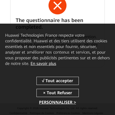
The questionnaire has been
completed.
Huawei Technologies France
respecte votre
Thank you for your support and attention.
confidentialité. Huawei et des tiers utilisent des cookies
We look forward to receiving your valuable
essentiels et non essentiels pour fournir, sécuriser,
analyser et améliorer nos contenus et services, et pour
feedback on our next questionnaire!
vous proposer des publicités pertinentes sur et en dehors
de notre site.
En savoir plus
PERSONNALISER >
Copyright © 2026 Huawei Technologies Co., Ltd. All rights reserved.
Confidentialité
Politique de Cookies
Préférences Cookies
Mentions Légales