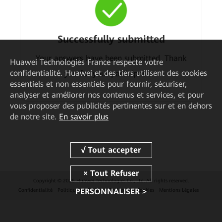
Successfully submitted
Your answers have been submitted. Thank
Huawei Technologies France
respecte votre
confidentialité. Huawei et des tiers utilisent des cookies
you for your participation.
essentiels et non essentiels pour fournir, sécuriser,
analyser et améliorer nos contenus et services, et pour
vous proposer des publicités pertinentes sur et en dehors
de notre site.
En savoir plus
Copyright © 2026 Huawei Technologies Co., Ltd. All rights reserved.
PERSONNALISER >
Confidentialité
Politique de Cookies
Préférences Cookies
Mentions Légales