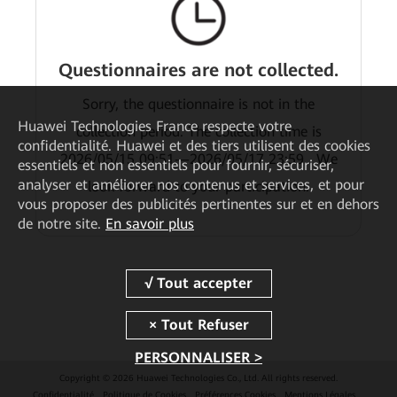
Questionnaires are not collected.
Sorry, the questionnaire is not in the
Huawei Technologies France
respecte votre
collection period. The collection time is
confidentialité. Huawei et des tiers utilisent des cookies
2026/05/15 09:51—2026/05/17 23:59 . We
essentiels et non essentiels pour fournir, sécuriser,
analyser et améliorer nos contenus et services, et pour
look forward to your participation.
vous proposer des publicités pertinentes sur et en dehors
de notre site.
En savoir plus
PERSONNALISER >
Copyright © 2026 Huawei Technologies Co., Ltd. All rights reserved.
Confidentialité
Politique de Cookies
Préférences Cookies
Mentions Légales