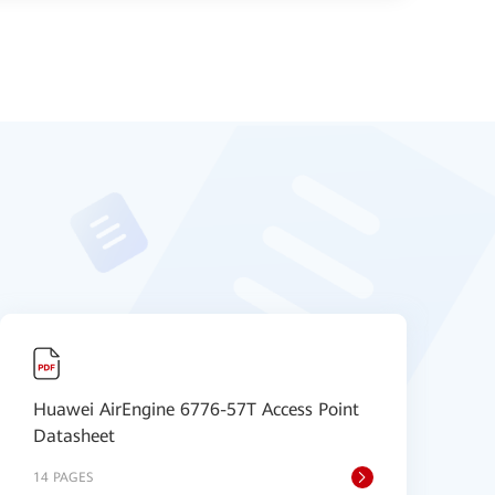
Huawei AirEngine 6776-57T Access Point
H
Datasheet
D
14 PAGES
1