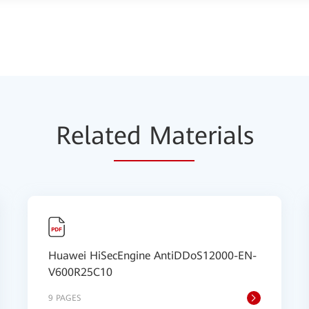
Relat
ed Mat
erials
Huawei HiSecEngine AntiDDoS12000-EN-
V600R25C10
9 PAGES