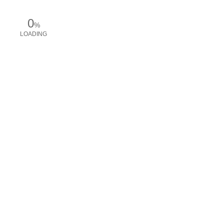
0
%
LOADING