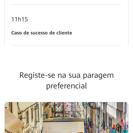
11h15
Caso de sucesso de cliente
11h30
NIS2 & Supply Chain Risk Assessment: What
Registe-se na sua paragem
are the Requirements for your Technology
preferencial
Partners?
11h45
Roadshow Truck Visit