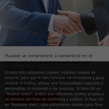
Charla All-IN: La transición hacia un nuevo tipo de red
Huawei se compromete a convertirse en el
mejor socio de transición para la industria
eléctrica mundial.
En este sitio utilizamos cookies, incluidas cookies de
terceros, para que el sitio funcione correctamente y para
El futuro está aquí: ¿estás listo para
analizar el tráfico, ofrecer una funcionalidad mejorada y
aprovecharlo?
personalizar el contenido y los anuncios. Si hace clic en
"Aceptar todas", acepta que utilicemos cookies propias y
Charla AII-IN: El LTE de 450 MHz es la fuerza clave
Solicite su Consulta Gratuita
de terceros con fines de marketing y análisis. Si hace clic
para construir redes de comunicación digital.
en "Rechazar todo", sólo utilizaremos cookies para fines