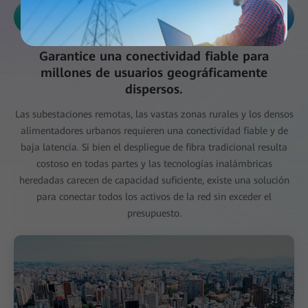
Fiabilidad
Garantice una conectividad fiable para
millones de usuarios geográficamente
dispersos.
Las subestaciones remotas, las vastas zonas rurales y los densos
alimentadores urbanos requieren una conectividad fiable y de
baja latencia. Si bien el despliegue de fibra tradicional resulta
costoso en todas partes y las tecnologías inalámbricas
heredadas carecen de capacidad suficiente, existe una solución
para conectar todos los activos de la red sin exceder el
presupuesto.