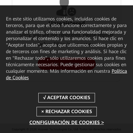
En este sitio utilizamos cookies, incluidas cookies de
Unregistered
terceros, para que el sitio funcione correctamente y para
analizar el tráfico, ofrecer una funcionalidad mejorada y
Sorry, you are not registered. Please register
personalizar el contenido y los anuncios. Si hace clic en
before filling in the survey.
"Aceptar todas", acepta que utilicemos cookies propias y
de terceros con fines de marketing y análisis. Si hace clic
en "Rechazar todo", sólo utilizaremos cookies para fines
Go to register
técnicamente necesarios. Puede gestionar sus cookies en
cualquier momento. Más información en nuestra
Política
de Cookies
CONFIGURACIÓN DE COOKIES >
Copyright © 2026 Huawei Technologies Co., Ltd. Todos los derechos reservados.