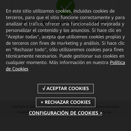
En este sitio utilizamos cookies, incluidas cookies de
terceros, para que el sitio funcione correctamente y para
You've Checked In Successfully
analizar el tráfico, ofrecer una funcionalidad mejorada y
personalizar el contenido y los anuncios. Si hace clic en
Thank you for your check-in and have a nice
"Aceptar todas", acepta que utilicemos cookies propias y
de terceros con fines de marketing y análisis. Si hace clic
day.
en "Rechazar todo", sólo utilizaremos cookies para fines
técnicamente necesarios. Puede gestionar sus cookies en
cualquier momento. Más información en nuestra
Política
de Cookies
Copyright © 2026 Huawei Technologies Co., Ltd. Todos los derechos reservados.
CONFIGURACIÓN DE COOKIES >
Privacidad
Cookies
Configuración de Cookies
Condiciones de uso