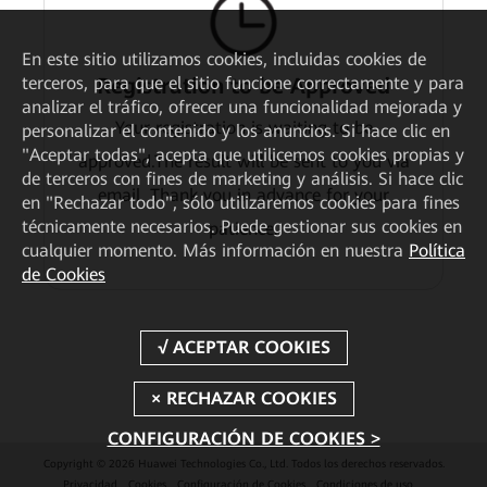
En este sitio utilizamos cookies, incluidas cookies de
Registration to be Approved
terceros, para que el sitio funcione correctamente y para
analizar el tráfico, ofrecer una funcionalidad mejorada y
Your registration is waiting to be
personalizar el contenido y los anuncios. Si hace clic en
"Aceptar todas", acepta que utilicemos cookies propias y
approved.The result will be sent to you via
de terceros con fines de marketing y análisis. Si hace clic
email. Thank you in advance for your
en "Rechazar todo", sólo utilizaremos cookies para fines
técnicamente necesarios. Puede gestionar sus cookies en
patience.
cualquier momento. Más información en nuestra
Política
de Cookies
CONFIGURACIÓN DE COOKIES >
Copyright © 2026 Huawei Technologies Co., Ltd. Todos los derechos reservados.
Privacidad
Cookies
Configuración de Cookies
Condiciones de uso