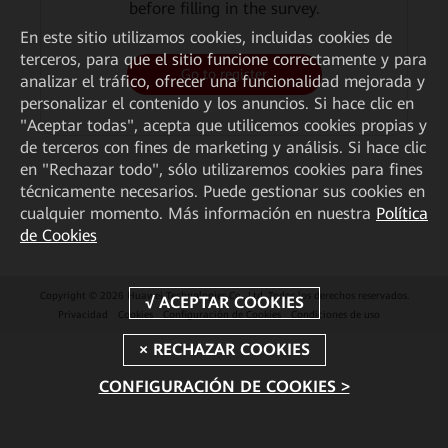
before filling in the survey.
En este sitio utilizamos cookies, incluidas cookies de
terceros, para que el sitio funcione correctamente y para
Go to register
analizar el tráfico, ofrecer una funcionalidad mejorada y
personalizar el contenido y los anuncios. Si hace clic en
"Aceptar todas", acepta que utilicemos cookies propias y
de terceros con fines de marketing y análisis. Si hace clic
en "Rechazar todo", sólo utilizaremos cookies para fines
técnicamente necesarios. Puede gestionar sus cookies en
cualquier momento. Más información en nuestra
Política
de Cookies
Copyright © 2026 Huawei Technologies Co., Ltd. Todos los derechos reservados.
Privacidad
Cookies
Configuración de Cookies
Condiciones de uso
CONFIGURACIÓN DE COOKIES >