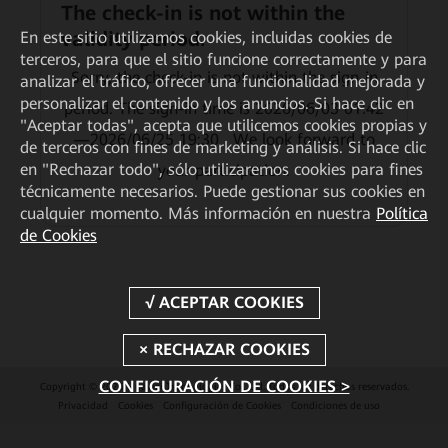
The check-in is not within the
validity period.
En este sitio utilizamos cookies, incluidas cookies de
terceros, para que el sitio funcione correctamente y para
Sorry, the check-in is not within the sign-in
analizar el tráfico, ofrecer una funcionalidad mejorada y
personalizar el contenido y los anuncios. Si hace clic en
period. The sign-in time is 2026/06/03 01:42
"Aceptar todas", acepta que utilicemos cookies propias y
—2026/06/25 19:30 . We look forward to
de terceros con fines de marketing y análisis. Si hace clic
en "Rechazar todo", sólo utilizaremos cookies para fines
your participation.
técnicamente necesarios. Puede gestionar sus cookies en
cualquier momento. Más información en nuestra
Política
de Cookies
CONFIGURACIÓN DE COOKIES >
Copyright © 2026 Huawei Technologies Co., Ltd. Todos los derechos reservados.
Privacidad
Cookies
Configuración de Cookies
Condiciones de uso