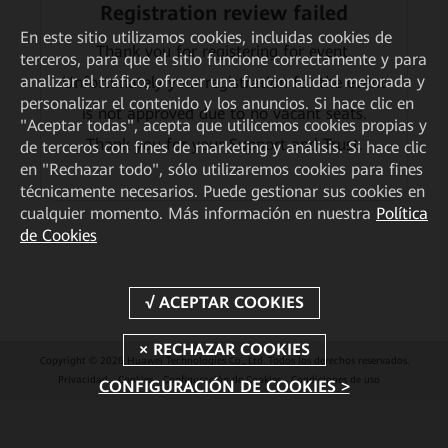
Registration review failed
En este sitio utilizamos cookies, incluidas cookies de
Thank you for registering for event.
terceros, para que el sitio funcione correctamente y para
analizar el tráfico, ofrecer una funcionalidad mejorada y
Unfortunately your registration for the event
personalizar el contenido y los anuncios. Si hace clic en
is not approved due to no vacant seats.
"Aceptar todas", acepta que utilicemos cookies propias y
Thank you for your Support and Trust.
de terceros con fines de marketing y análisis. Si hace clic
en "Rechazar todo", sólo utilizaremos cookies para fines
técnicamente necesarios. Puede gestionar sus cookies en
cualquier momento. Más información en nuestra
Política
de Cookies
Copyright © 2026 Huawei Technologies Co., Ltd. Todos los derechos reservados.
Privacidad
Cookies
Configuración de Cookies
Condiciones de uso
CONFIGURACIÓN DE COOKIES >