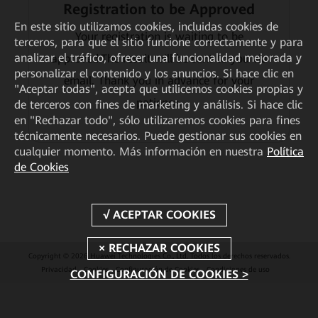
Registration to be Approved
En este sitio utilizamos cookies, incluidas cookies de
Your registration is waiting to be
terceros, para que el sitio funcione correctamente y para
analizar el tráfico, ofrecer una funcionalidad mejorada y
approved.The result will be sent to you via
personalizar el contenido y los anuncios. Si hace clic en
email. Thank you in advance for your
"Aceptar todas", acepta que utilicemos cookies propias y
patience.
de terceros con fines de marketing y análisis. Si hace clic
en "Rechazar todo", sólo utilizaremos cookies para fines
técnicamente necesarios. Puede gestionar sus cookies en
cualquier momento. Más información en nuestra
Política
de Cookies
Copyright © 2026 Huawei Technologies Co., Ltd. Todos los derechos reservados.
Privacidad
Cookies
Configuración de Cookies
Condiciones de uso
CONFIGURACIÓN DE COOKIES >