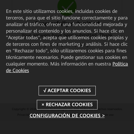
En este sitio utilizamos cookies, incluidas cookies de
terceros, para que el sitio funcione correctamente y para
Successfully submitted
analizar el tráfico, ofrecer una funcionalidad mejorada y
personalizar el contenido y los anuncios. Si hace clic en
Your answers have been submitted. Thank
"Aceptar todas", acepta que utilicemos cookies propias y
de terceros con fines de marketing y análisis. Si hace clic
you for participating.
en "Rechazar todo", sólo utilizaremos cookies para fines
técnicamente necesarios. Puede gestionar sus cookies en
cualquier momento. Más información en nuestra
Política
de Cookies
Copyright © 2026 Huawei Technologies Co., Ltd. Todos los derechos reservados.
CONFIGURACIÓN DE COOKIES >
Privacidad
Cookies
Configuración de Cookies
Condiciones de uso