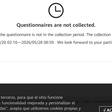
Questionnaires are not collected.
the questionnaire is not in the collection period. The collection
/20 02:10—2026/05/28 06:59 . We look forward to your partic
 terceros, para que el sitio funcione
gies Co., Ltd. Todos los derechos reservados.
|
Privacidad
Cookies
Configuración
a funcionalidad mejorada y personalizar el
odas", acepta que utilicemos cookies propias y