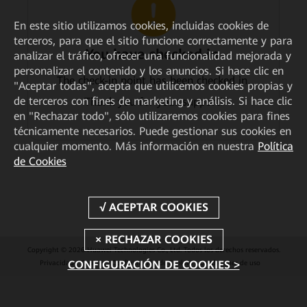
En este sitio utilizamos cookies, incluidas cookies de
terceros, para que el sitio funcione correctamente y para
You have checked in.
analizar el tráfico, ofrecer una funcionalidad mejorada y
personalizar el contenido y los anuncios. Si hace clic en
The check-in point has been checked in.
"Aceptar todas", acepta que utilicemos cookies propias y
de terceros con fines de marketing y análisis. Si hace clic
Thank you for your support!
en "Rechazar todo", sólo utilizaremos cookies para fines
técnicamente necesarios. Puede gestionar sus cookies en
cualquier momento. Más información en nuestra
Política
de Cookies
Copyright © 2026 Huawei Technologies Co., Ltd. Todos los derechos reservados.
CONFIGURACIÓN DE COOKIES >
Privacidad
Cookies
Configuración de Cookies
Condiciones de uso