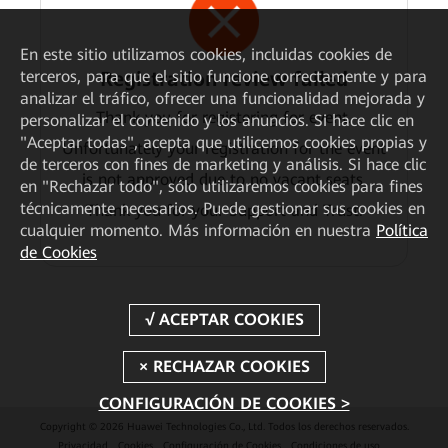
En este sitio utilizamos cookies, incluidas cookies de
Registration review failed
terceros, para que el sitio funcione correctamente y para
analizar el tráfico, ofrecer una funcionalidad mejorada y
Thank you for registering for event.
personalizar el contenido y los anuncios. Si hace clic en
"Aceptar todas", acepta que utilicemos cookies propias y
Unfortunately your registration for the event
de terceros con fines de marketing y análisis. Si hace clic
is not approved due to no vacant seats.
en "Rechazar todo", sólo utilizaremos cookies para fines
técnicamente necesarios. Puede gestionar sus cookies en
Thank you for your Support and Trust.
cualquier momento. Más información en nuestra
Política
de Cookies
CONFIGURACIÓN DE COOKIES >
Copyright © 2026 Huawei Technologies Co., Ltd. Todos los derechos reservados.
Privacidad
Cookies
Configuración de Cookies
Condiciones de uso