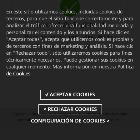
En este sitio utilizamos cookies, incluidas cookies de
terceros, para que el sitio funcione correctamente y para
Successfully Registered
analizar el tráfico, ofrecer una funcionalidad mejorada y
personalizar el contenido y los anuncios. Si hace clic en
Thank you for your registration. We look
"Aceptar todas", acepta que utilicemos cookies propias y
de terceros con fines de marketing y análisis. Si hace clic
forward to your participation.
en "Rechazar todo", sólo utilizaremos cookies para fines
técnicamente necesarios. Puede gestionar sus cookies en
cualquier momento. Más información en nuestra
Política
de Cookies
Copyright © 2026 Huawei Technologies Co., Ltd. Todos los derechos reservados.
CONFIGURACIÓN DE COOKIES >
Privacidad
Cookies
Configuración de Cookies
Condiciones de uso