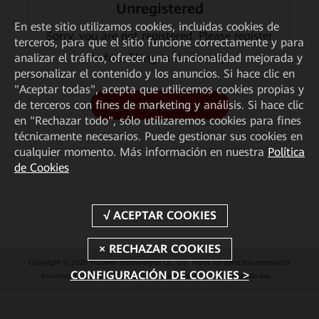
Unregistered
En este sitio utilizamos cookies, incluidas cookies de
Sorry, you are not registered. Please register
terceros, para que el sitio funcione correctamente y para
before filling in the survey.
analizar el tráfico, ofrecer una funcionalidad mejorada y
personalizar el contenido y los anuncios. Si hace clic en
"Aceptar todas", acepta que utilicemos cookies propias y
de terceros con fines de marketing y análisis. Si hace clic
Go to register
en "Rechazar todo", sólo utilizaremos cookies para fines
técnicamente necesarios. Puede gestionar sus cookies en
cualquier momento. Más información en nuestra
Política
de Cookies
Copyright © 2026 Huawei Technologies Co., Ltd. Todos los derechos reservados.
CONFIGURACIÓN DE COOKIES >
Privacidad
Cookies
Configuración de Cookies
Condiciones de uso