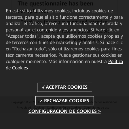
The questionnaire has been
completed.
En este sitio utilizamos cookies, incluidas cookies de
terceros, para que el sitio funcione correctamente y para
Thank you for your support and attention.
analizar el tráfico, ofrecer una funcionalidad mejorada y
personalizar el contenido y los anuncios. Si hace clic en
We look forward to receiving your valuable
"Aceptar todas", acepta que utilicemos cookies propias y
feedback on our next questionnaire!
de terceros con fines de marketing y análisis. Si hace clic
en "Rechazar todo", sólo utilizaremos cookies para fines
técnicamente necesarios. Puede gestionar sus cookies en
cualquier momento. Más información en nuestra
Política
de Cookies
Copyright © 2026 Huawei Technologies Co., Ltd. Todos los derechos reservados.
Privacidad
Cookies
Configuración de Cookies
Condiciones de uso
CONFIGURACIÓN DE COOKIES >